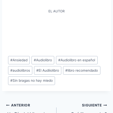
EL AUTOR
Etiquetas
#
Ansiedad
#
Audiolibro
#
Audiolibro en español
de
#
audiolibros
#
El Audiiolibro
#
libro recomendado
la
entrada:
#
Sin bragas no hay miedo
Navegación
ANTERIOR
SIGUIENTE